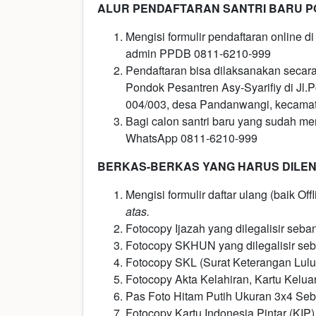
ALUR PENDAFTARAN SANTRI BARU P
Mengisi formulir pendaftaran online d
admin PPDB 0811-6210-999
Pendaftaran bisa dilaksanakan secara
Pondok Pesantren Asy-Syarifiy di Jl.
004/003, desa Pandanwangi, kecama
Bagi calon santri baru yang sudah men
WhatsApp 0811-6210-999
BERKAS-BERKAS YANG HARUS DILEN
Mengisi formulir daftar ulang (baik Of
atas.
Fotocopy Ijazah yang dilegalisir seba
Fotocopy SKHUN yang dilegalisir seb
Fotocopy SKL (Surat Keterangan Lulus)
Fotocopy Akta Kelahiran, Kartu Kelua
Pas Foto Hitam Putih Ukuran 3x4 Se
Fotocopy Kartu Indonesia Pintar (KIP