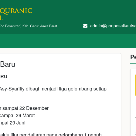
 QURANIC
L
admin@ponpesalkautsa
o Pesantren) Kab. Garut, Jawa Barat
P
 Baru
ARU
sy-Syarifiy dibagi menjadi tiga gelombang setiap
er sampai 22 Desember
sampai 29 Maret
mpai 29 Juni
aktu jika pendaftaran pada gelombang 1 penuh.