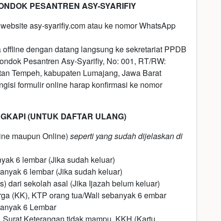
ONDOK PESANTREN ASY-SYARIFIY
i website
asy-syarifiy.com
atau ke nomor WhatsApp
 offline dengan datang langsung ke sekretariat PPDB
Pondok Pesantren Asy-Syarifiy, No: 001, RT/RW:
tan Tempeh, kabupaten Lumajang, Jawa Barat
gisi formulir online harap konfirmasi ke nomor
GKAPI (UNTUK DAFTAR ULANG)
fline maupun Online)
seperti yang sudah dijelaskan di
nyak 6 lembar (Jika sudah keluar)
anyak 6 lembar (Jika sudah keluar)
 dari sekolah asal (Jika Ijazah belum keluar)
rga (KK), KTP orang tua/Wali sebanyak 6 embar
banyak 6 Lembar
), Surat Keterangan tidak mampu, KKH (Kartu