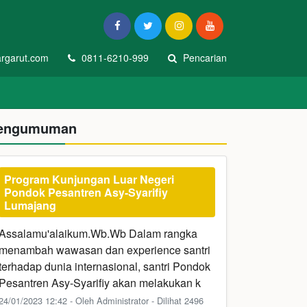
rgarut.com
0811-6210-999
Pencarian
engumuman
Program Kunjungan Luar Negeri
Pondok Pesantren Asy-Syarifiy
Lumajang
Assalamu'alaikum.Wb.Wb Dalam rangka
menambah wawasan dan experience santri
terhadap dunia internasional, santri Pondok
Pesantren Asy-Syarifiy akan melakukan k
24/01/2023 12:42 - Oleh Administrator - Dilihat 2496