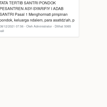
TATA TERTIB SANTRI PONDOK
PESANTREN ASY-SYARIFIY I ADAB
SANTRI Pasal 1 Menghormati pimpinan
pondok, keluarga ndalem, para asatidz\ah, p
08/12/2021 07:56 - Oleh Administrator - Dilihat 5065
kali