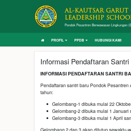
AL-KAUTSAR GARUT
LEADERSHIP SCHOO
Pondok Pesantren Berwawasan Lingkungan (Ec
PROFIL
PPDB
HUBUNGI KAMI
Informasi Pendaftaran Santri
INFORMASI PENDAFTARAN SANTRI B
Pendaftaran santri baru Pondok Pesantren A
tahun:
Gelombang-1 dibuka mulai 22 Oktob
Gelombang-2 dibuka mulai 1 Januari 
Gelombang-3 dibuka mulai 1 April sa
Gelombang 2 dan 3 akan ditutup sewaktu-w