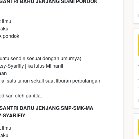
ANTRI BARU JENJANG SD/MI PONDOK
 Ilmu
laku
k pondok
uatu sendiri sesuai dengan umurnya)
-Syarifiy jika lulus MI nanti
aan
al satu tahun sekali saat liburan perpulangan
dikan oleh panitia.
SANTRI BARU JENJANG SMP-SMK-MA
-SYARIFIY
 Ilmu
laku