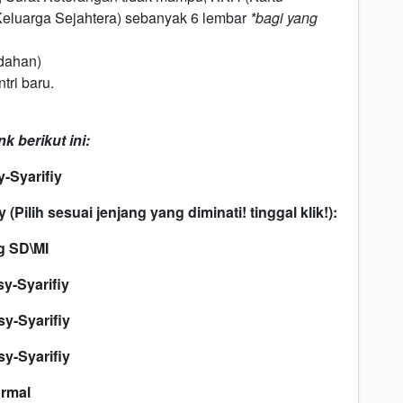
Keluarga Sejahtera) sebanyak 6 lembar
*bagi yang
ndahan)
ri baru.
k berikut ini:
-Syarifiy
(Pilih sesuai jenjang yang diminati! tinggal klik!):
g SD\MI
y-Syarifiy
y-Syarifiy
y-Syarifiy
ormal